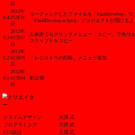
日
2012年
コーディングしたファイルを「FlashDevelop」で
0.4
05月31
「FlashDevelop.as3proj」プロジェクトが開ける
日
2012年
左画面で右クリックメニュー「コピー」で色付
0.3
03月07
スクリプトをコピー
日
2012年
0.2
02月05
「レジストリの削除」メニュー追加
日
2012年
0.1
02月04
初公開
日
システムデザイン
大西 武
プログラミング
大西 武
GUI設計
大西 武