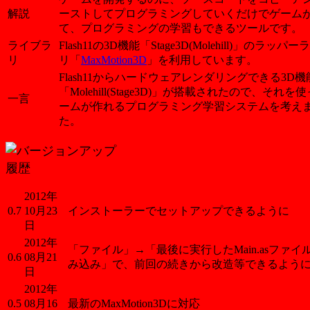
解説
ーストしてプログラミングしていくだけでゲーム
て、プログラミングの学習もできるツールです。
ライブラ
Flash11の3D機能「Stage3D(Molehill)」のラッパ
リ
リ「
MaxMotion3D
」を利用しています。
Flash11からハードウェアレンダリングできる3D機
「Molehill(Stage3D)」が搭載されたので、それを
一言
ームが作れるプログラミング学習システムを考え
た。
2012年
0.7
10月23
インストーラーでセットアップできるように
日
2012年
「ファイル」→「最後に実行したMain.asファイ
0.6
08月21
み込み」で、前回の続きから改造等できるよう
日
2012年
0.5
08月16
最新のMaxMotion3Dに対応